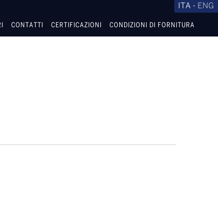
ITA
-
ENG
I
CONTATTI
CERTIFICAZIONI
CONDIZIONI DI FORNITURA
ALE
QUALITÀ E ISO9001
IVE
INFORMATIVA SULLA PRIVACY
RATION
O